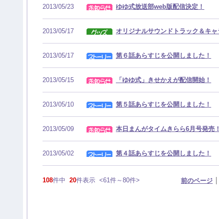
2013/05/23
ゆゆ式放送部web版配信決定！
2013/05/17
オリジナルサウンドトラック＆キャ
2013/05/17
第６話あらすじを公開しました！
2013/05/15
「ゆゆ式」きせかえが配信開始！
2013/05/10
第５話あらすじを公開しました！
2013/05/09
本日まんがタイムきらら6月号発売
2013/05/02
第４話あらすじを公開しました！
108
件中
20
件表示
<61
件
～
80
件
>
前のページ